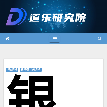
跳
至
内
容
行业周报
银行理财公司周报
银