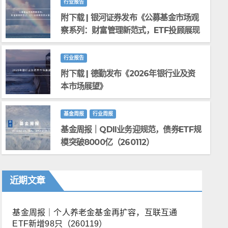
行业报告
附下载 | 银河证券发布《公募基金市场观
察系列：财富管理新范式，ETF投顾展现
巨大潜力》
行业报告
附下载 | 德勤发布《2026年银行业及资
基金周报
行业周报
本市场展望》
基金周报｜QDII业务迎规范，债券
亿（260112）
基金周报
行业周报
基金周报｜QDII业务迎规范，债券ETF规
2026年 1月 12日
模突破8000亿（260112）
近期文章
基金周报｜个人养老金基金再扩容，互联互通
ETF新增98只（260119）