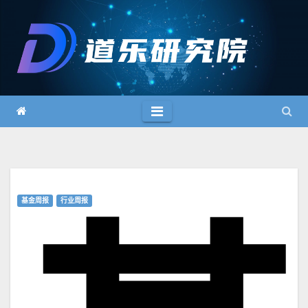
跳
至
内
容
基金周报
行业周报