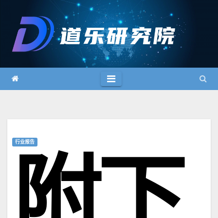
跳
至
内
容
行业报告
附下