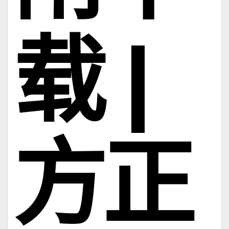
载 |
方正