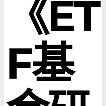
《ET
F基