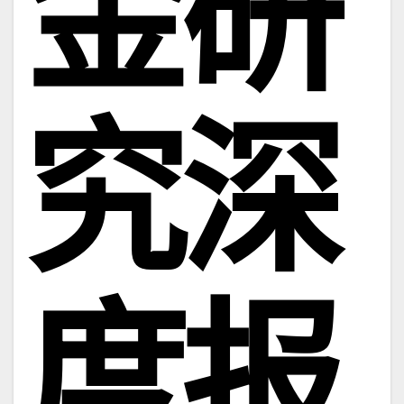
金研
究深
度报