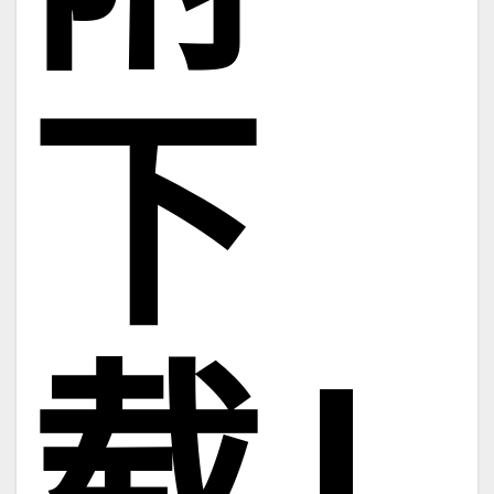
下
载 |