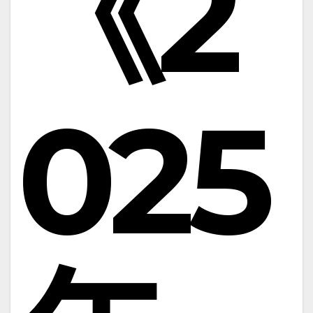
《2
025