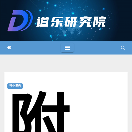
跳
至
内
容
行业报告
附