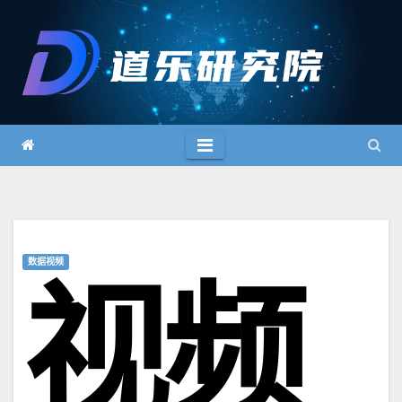
跳
至
内
容
数据视频
视频