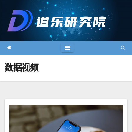
跳
至
内
容
数据视频